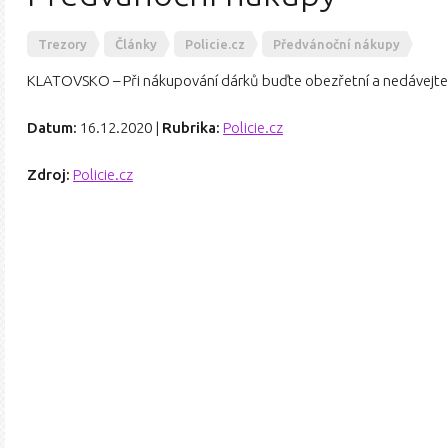
Trezory
Články
Policie.cz
Předvánoční nákupy
KLATOVSKO – Při nákupování dárků buďte obezřetní a nedávejte
Datum:
16.12.2020
|
Rubrika:
Policie.cz
Zdroj:
Policie.cz