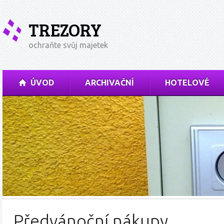
TREZORY
ochraňte svůj majetek
ÚVOD
ARCHIVAČNÍ
HOTELOVÉ
Předvánoční nákupy