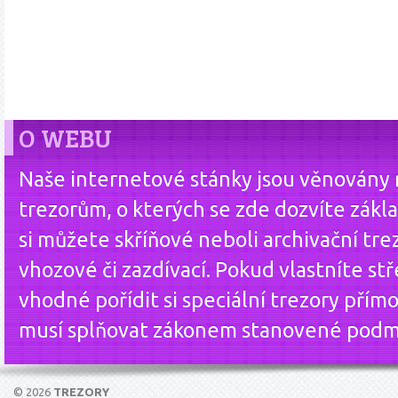
O WEBU
Naše internetové stánky jsou věnovány
trezorům, o kterých se zde dozvíte zákla
si můžete skříňové neboli archivační tre
vhozové či zazdívací. Pokud vlastníte st
vhodné pořídit si speciální trezory přím
musí splňovat zákonem stanovené podm
© 2026
TREZORY