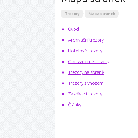
Trezory
Mapa stránek
Úvod
Archivační trezory
Hotelové trezory
Ohnivzdorné trezory
Trezory na zbraně
Trezory s vhozem
Zazdívací trezory
Články