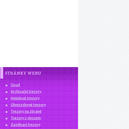
STRÁNKY WEBU
Úvod
Archivační trezory
Hotelové trezory
Ohnivzdorné trezory
Trezory na zbraně
Trezory s vhozem
Zazdívací trezory