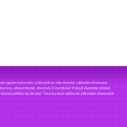
ým typům trezorům, o kterých se zde dozvíte základní informace.
 trezory, ohnivzdorné, vhozové či zazdívací. Pokud vlastníte střelné
ní trezory přímo na zbraně. Trezory musí splňovat zákonem stanovené