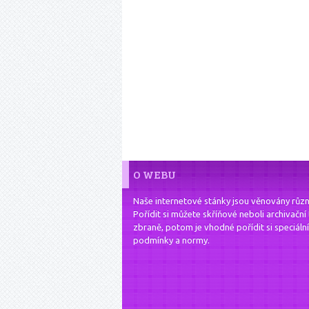
O WEBU
Naše internetové stánky jsou věnovány různ
Pořídit si můžete skříňové neboli archivační
zbraně, potom je vhodné pořídit si speciál
podmínky a normy.