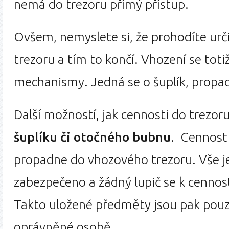
nemá do trezoru přímý přístup.
Ovšem, nemyslete si, že prohodíte urč
trezoru a tím to končí. Vhození se toti
mechanismy. Jedná se o šuplík, propad
Další možností, jak cennosti do trezoru
šuplíku či otočného bubnu
. Cennost 
propadne do vhozového trezoru. Vše j
zabezpečeno a žádný lupič se k cennos
Takto uložené předměty jsou pak pouz
oprávněné osobě.