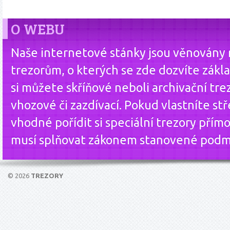
O WEBU
Naše internetové stánky jsou věnovány
trezorům, o kterých se zde dozvíte zákla
si můžete skříňové neboli archivační tre
vhozové či zazdívací. Pokud vlastníte st
vhodné pořídit si speciální trezory přím
musí splňovat zákonem stanovené podm
© 2026
TREZORY