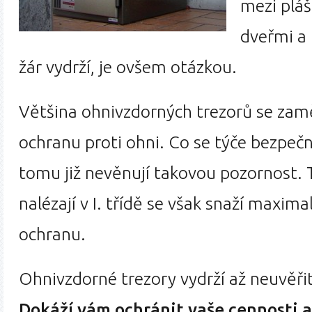
mezi pláš
dveřmi a
žár vydrží, je ovšem otázkou.
Většina ohnivzdorných trezorů se zam
ochranu proti ohni. Co se týče bezpeč
tomu již nevěnují takovou pozornost. T
nalézají v I. třídě se však snaží maxim
ochranu.
Ohnivzdorné trezory vydrží až neuvěři
Dokáží vám ochránit vaše cennosti 