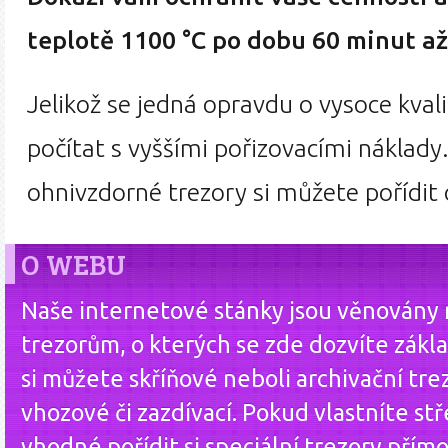
teplotě 1100 °C po dobu 60 minut až
Jelikož se jedná opravdu o vysoce kvali
počítat s vyššími pořizovacími náklady
ohnivzdorné trezory si můžete pořídit 
O WEBU
Naše internetové stánky jsou věnovány
trezorům, o kterých se zde dozvíte zákla
si můžete skříňové neboli archivační tre
vhozové či zazdívací. Pokud vlastníte st
vhodné pořídit si speciální trezory přím