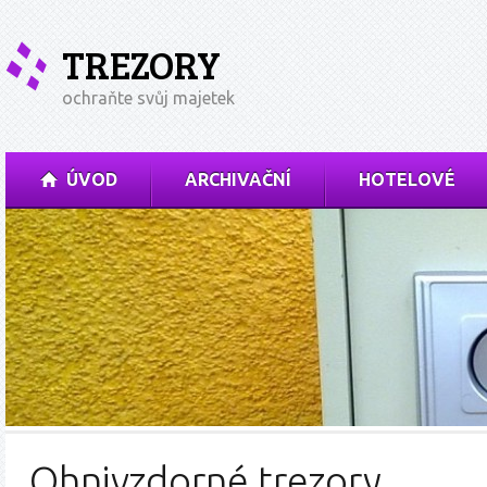
TREZORY
ochraňte svůj majetek
ÚVOD
ARCHIVAČNÍ
HOTELOVÉ
Ohnivzdorné trezory