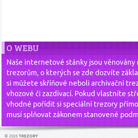
O WEBU
Naše internetové stánky jsou věnovány
trezorům, o kterých se zde dozvíte zákla
si můžete skříňové neboli archivační tre
vhozové či zazdívací. Pokud vlastníte st
vhodné pořídit si speciální trezory přím
musí splňovat zákonem stanovené podm
© 2026
TREZORY