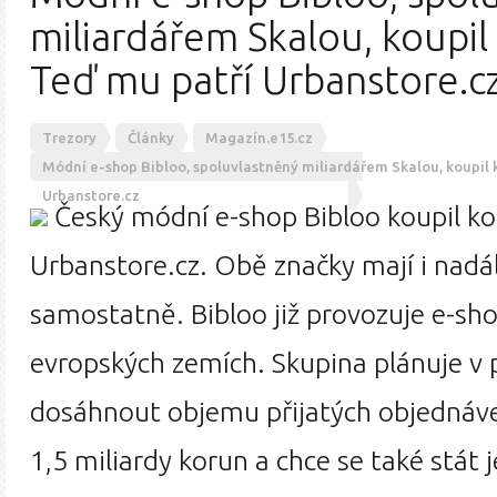
miliardářem Skalou, koupil
Teď mu patří Urbanstore.c
Trezory
Články
Magazín.e15.cz
Módní e-shop Bibloo, spoluvlastněný miliardářem Skalou, koupil
Urbanstore.cz
Český módní e-shop Bibloo koupil ko
Urbanstore.cz. Obě značky mají i nadá
samostatně. Bibloo již provozuje e-sho
evropských zemích. Skupina plánuje v 
dosáhnout objemu přijatých objednáve
1,5 miliardy korun a chce se také stát 