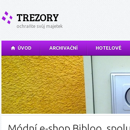
TREZORY
ochraňte svůj majetek
ÚVOD
ARCHIVAČNÍ
HOTELOVÉ
Módní e-shop Bibloo, spol