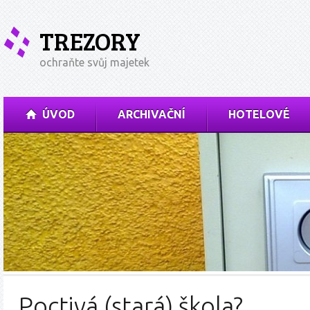
TREZORY
ochraňte svůj majetek
ÚVOD
ARCHIVAČNÍ
HOTELOVÉ
Poctivá (stará) škola?