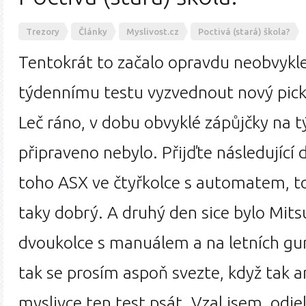
Trezory
Články
Myslivost.cz
Poctivá (stará) škola?
Tentokrát to začalo opravdu neobvykle
týdennímu testu vyzvednout nový pick
Leč ráno, v dobu obvyklé zápůjčky na t
připraveno nebylo. Přijďte následující
toho ASX ve čtyřkolce s automatem, t
taky dobrý. A druhý den sice bylo Mits
dvoukolce s manuálem a na letních g
tak se prosím aspoň svezte, když tak 
myslivce ten test psát. Vzal jsem, odje