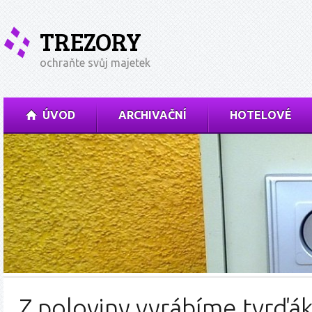
TREZORY
ochraňte svůj majetek
ÚVOD
ARCHIVAČNÍ
HOTELOVÉ
Z poloviny vyrábíme tvrďák