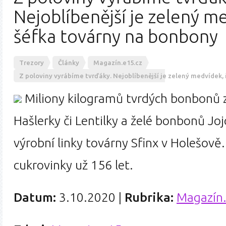
Nejoblíbenější je zelený me
šéfka továrny na bonbony
Trezory
Články
Magazín.e15.cz
Z poloviny vyrábíme tvrďáky. Nejoblíbenější je zelený medvídek,
Miliony kilogramů tvrdých bonbonů z
Hašlerky či Lentilky a želé bonbonů Jo
výrobní linky továrny Sfinx v Holešově
cukrovinky už 156 let.
Datum:
3.10.2020
|
Rubrika:
Magazín.