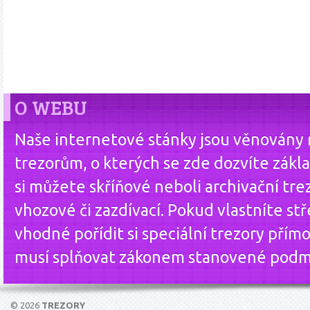
O WEBU
Naše internetové stánky jsou věnovány
trezorům, o kterých se zde dozvíte zákla
si můžete skříňové neboli archivační tre
vhozové či zazdívací. Pokud vlastníte st
vhodné pořídit si speciální trezory přím
musí splňovat zákonem stanovené podm
© 2026
TREZORY